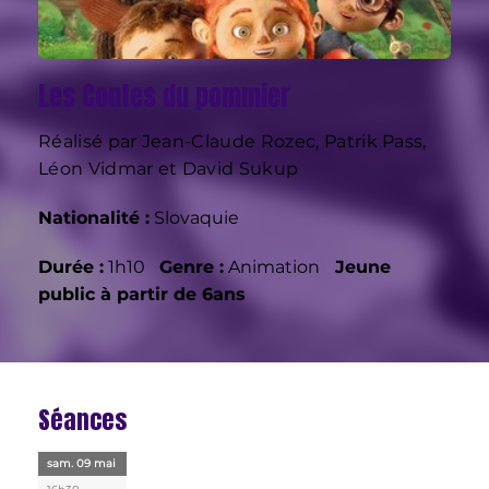
Les Contes du pommier
Réalisé par Jean-Claude Rozec, Patrik Pass,
Léon Vidmar et David Sukup
Nationalité :
Slovaquie
Durée :
1h10
Genre :
Animation
Jeune
public à partir de 6ans
Séances
sam. 09 mai