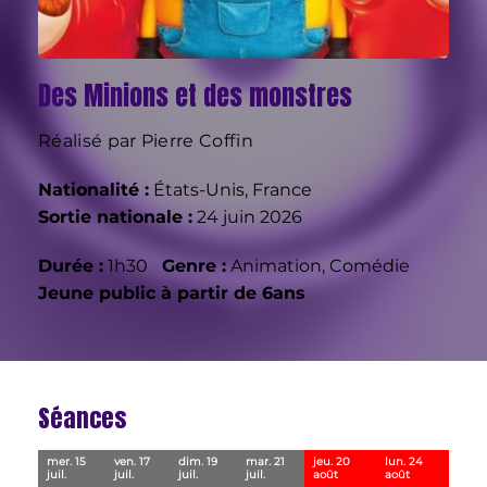
Des Minions et des monstres
Réalisé par Pierre Coffin
Nationalité :
États-Unis, France
Sortie nationale :
24 juin 2026
Durée :
1h30
Genre :
Animation, Comédie
Jeune public à partir de 6ans
Séances
mer. 15
ven. 17
dim. 19
mar. 21
jeu. 20
lun. 24
juil.
juil.
juil.
juil.
août
août