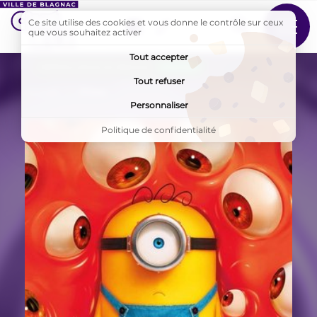
Ce site utilise des cookies et vous donne le contrôle sur ceux
Suivez-nous sur Facebook
que vous souhaitez activer
MENU
Tout accepter
AddToAny (share) est désactivé.
Autoriser
Tout refuser
Accueil
Films
Personnaliser
Politique de confidentialité