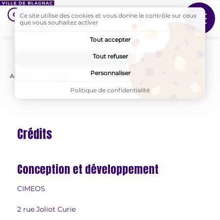
Ce site utilise des cookies et vous donne le contrôle sur ceux
Suivez-nous sur Faceb
que vous souhaitez activer
MENU
Tout accepter
Tout refuser
AddToAny (share) est désactivé.
Autoriser
Personnaliser
Accueil
Page active :
Crédits
Politique de confidentialité
Crédits
Conception et développement
CIMEOS
2 rue Joliot Curie