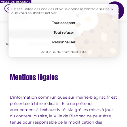
Ce site utilise des cookies et vous donne le contrôle sur ceux
Suivez-nous sur Faceb
que vous souhaitez activer
MENU
Tout accepter
Tout refuser
AddToAny (share) est désactivé.
Autoriser
Personnaliser
Accueil
Page active :
Mentions légales
Politique de confidentialité
Mentions légales
L'information communiquée sur mairie-blagnac.fr est
présentée à titre indicatif. Elle ne prétend
aucunement à l'exhaustivité. Malgré les mises à jour
du contenu du site, la Ville de Blagnac ne peut être
tenue pour responsable de la modification des