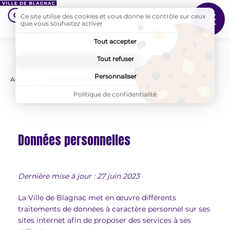
Ce site utilise des cookies et vous donne le contrôle sur ceux
Suivez-nous sur Facebook
que vous souhaitez activer
MENU
Tout accepter
Tout refuser
AddToAny (share) est désactivé.
Autoriser
Personnaliser
Accueil
Page active :
Données personnelles
Politique de confidentialité
Données personnelles
Dernière mise à jour : 27 juin 2023
La Ville de Blagnac met en œuvre différents
traitements de données à caractère personnel sur ses
sites internet afin de proposer des services à ses